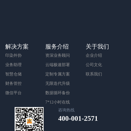
与销售顾问预约时间
我们登门为您演示
专家诊断
20多年经验的专家提供
企业信息化诊断
客户参观
解决方案
服务介绍
关于我们
免费预约客户参观
印染外协
资深业务顾问
企业介绍
亲临系统现场体验
业务助理
云端极速部署
公司文化
智慧仓储
定制专属方案
联系我们
财务管控
无限迭代升级
微信平台
数据循环备份
7*12小时在线
咨询热线
400-001-2571